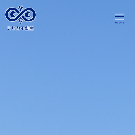
コ
ン
テ
ン
ツ
へ
ス
キ
ッ
プ